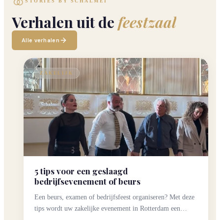
STORIES BY SCHALMEI
Verhalen
uit
de
feestzaal
Alle verhalen
Zo
plant
BRUILOFTEN
ZAKELIJK
u
de
perfecte
bruiloft
in
Rotterdam
5 tips voor een geslaagd
bedrijfsevenement of beurs
Van
locatie
Een beurs, examen of bedrijfsfeest organiseren? Met deze
tot
tips wordt uw zakelijke evenement in Rotterdam een
Lees
catering:
JUNE
meer
succes.