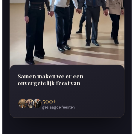
Onvergetelijke bruiloften
Samen maken we er een
onvergetelijk feest van
500+
geslaagde feesten