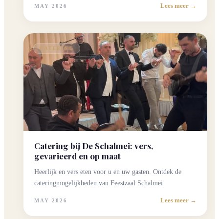
2026
→
Lees meer →
praktische
MAY 2026
tips
om
uw
CATERING
trouwdag
bij
Feestzaal
Schalmei
onvergetelijk
te
maken.
Catering bij De Schalmei: vers,
gevarieerd en op maat
Heerlijk en vers eten voor u en uw gasten. Ontdek de
cateringmogelijkheden van Feestzaal Schalmei.
Lees meer →
MAY 2026