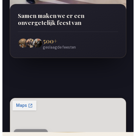
Onvergetelijke bruiloften
Samen maken we er een
onvergetelijk feest van
500+
geslaagde feesten
Rotterdam